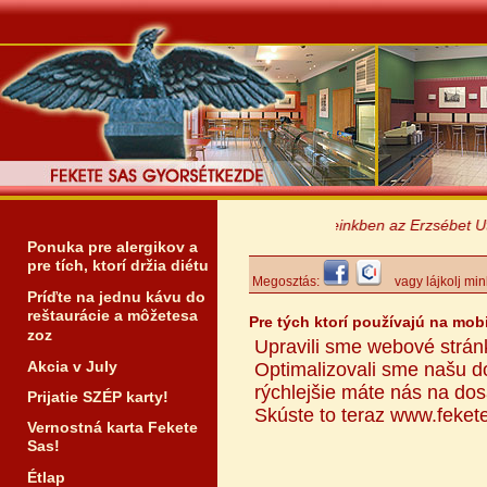
Éttermeinkben az Erzsébet Utalvá
Ponuka pre alergikov a
pre tích, ktorí držia diétu
Megosztás:
vagy lájkolj min
Príďte na jednu kávu do
reštaurácie a môžetesa
Pre tých ktorí používajú na mob
zoz
Upravili sme webové stránk
Akcia v July
Optimalizovali sme našu d
rýchlejšie máte nás na do
Prijatie SZÉP karty!
Skúste to teraz www.feket
Vernostná karta Fekete
Sas!
Étlap