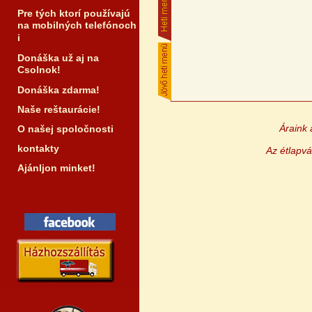
Pre tých ktorí používajú
na mobilných telefónoch
i
Donáška už aj na
Csolnok!
Donáška zdarma!
Naše reštaurácie!
Áraink 
O našej spoločnosti
kontakty
Az étlapvá
Ajánljon minket!