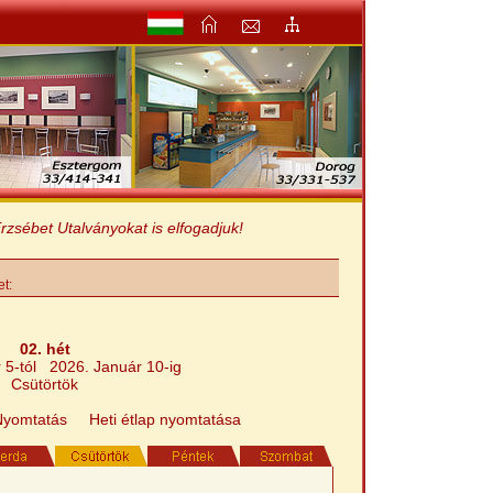
bet Utalványokat is elfogadjuk!
et:
02. hét
 5-tól 2026. Január 10-ig
Csütörtök
Nyomtatás
Heti étlap nyomtatása