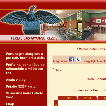
Éttermeinkben az Erzsé
Ponuka pre alergikov a
pre tích, ktorí držia diétu
Megosztás:
vagy lájkolj mink
Príďte na jednu kávu do
reštaurácie a môžetesa
Étlap
zoz
2026. Január
Akcia v July
Prijatie SZÉP karty!
Küldés e-mailben
Vernostná karta Fekete
Sas!
Étlap