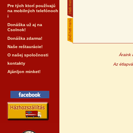
Pre tých ktorí používajú
na mobilných telefónoch
i
Donáška už aj na
Csolnok!
Donáška zdarma!
Naše reštaurácie!
Áraink 
O našej spoločnosti
kontakty
Az étlapvá
Ajánljon minket!