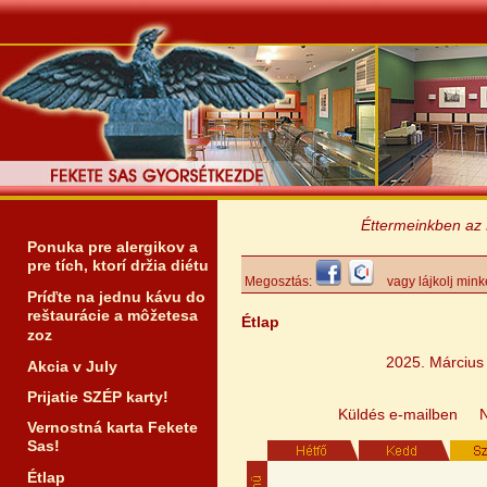
Éttermeinkben az Erzs
Ponuka pre alergikov a
pre tích, ktorí držia diétu
Megosztás:
vagy lájkolj mink
Príďte na jednu kávu do
reštaurácie a môžetesa
Étlap
zoz
2025. Március
Akcia v July
Prijatie SZÉP karty!
Küldés e-mailben
Vernostná karta Fekete
Sas!
Étlap