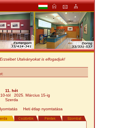
ébet Utalványokat is elfogadjuk!
et:
11. hét
 10-tól 2025. Március 15-ig
Szerda
Nyomtatás
Heti étlap nyomtatása