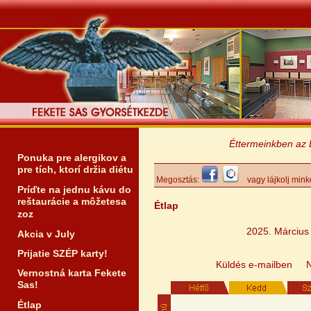
Éttermeinkben az Erzsé
Ponuka pre alergikov a
pre tích, ktorí držia diétu
Megosztás:
vagy lájkolj mink
Príďte na jednu kávu do
reštaurácie a môžetesa
Étlap
zoz
2025. Március
Akcia v July
Prijatie SZÉP karty!
Küldés e-mailben
Vernostná karta Fekete
Sas!
Étlap