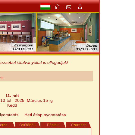
bet Utalványokat is elfogadjuk!
et:
11. hét
 10-tól 2025. Március 15-ig
Kedd
Nyomtatás
Heti étlap nyomtatása