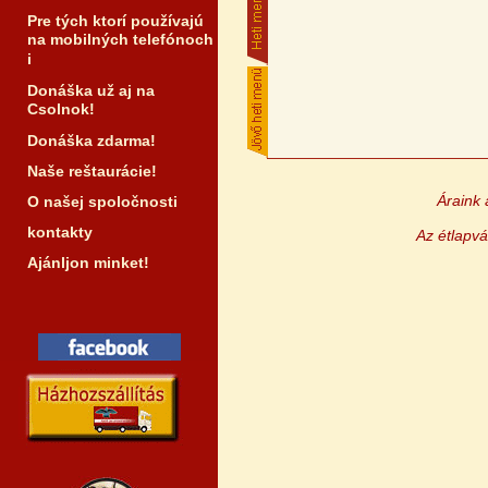
Pre tých ktorí používajú
na mobilných telefónoch
i
Donáška už aj na
Csolnok!
Donáška zdarma!
Naše reštaurácie!
Áraink 
O našej spoločnosti
kontakty
Az étlapvá
Ajánljon minket!