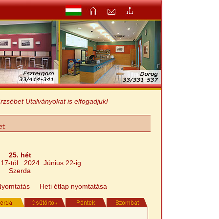
bet Utalványokat is elfogadjuk!
et:
25. hét
 17-tól 2024. Június 22-ig
Szerda
Nyomtatás
Heti étlap nyomtatása