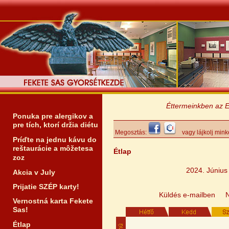
Éttermeinkben az Erzsé
Ponuka pre alergikov a
pre tích, ktorí držia diétu
Megosztás:
vagy lájkolj mink
Príďte na jednu kávu do
reštaurácie a môžetesa
Étlap
zoz
2024. Június
Akcia v July
Prijatie SZÉP karty!
Küldés e-mailben
Vernostná karta Fekete
Sas!
Étlap